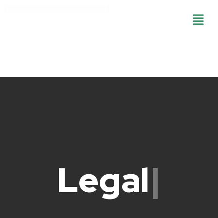
L
E
G
A
L
|